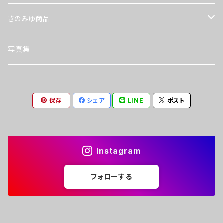
さのみゆ商品
デジタルコンテンツ
写真集
カレンダー
保存
シェア
LINE
ポスト
Instagram
フォローする